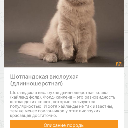
Шотландская вислоухая
(длинношерстная)
Шотландская вислоухая длинношерстная кошка
(хайленд фолд). Фолд-хайленд – это разновидность
шотландских кошек, которые пользуются
популярностью. И хотя хайленды не так известны,
тем не менее поклонников у этих вислоухих
красавцев достаточно.
Описание породы