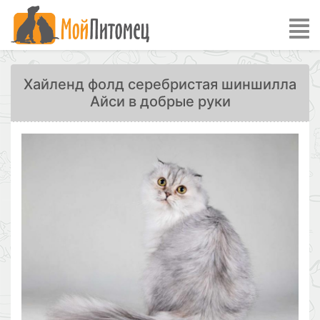
Хайленд фолд серебристая шиншилла
Айси в добрые руки