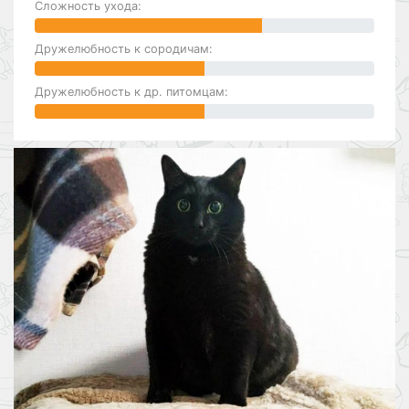
Сложность ухода:
Дружелюбность к сородичам:
Дружелюбность к др. питомцам: