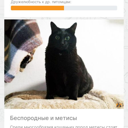
Дружелюбность к др. питомцам:
Беспородные и метисы
Среди многообразия кошачьих пород метисы стоят