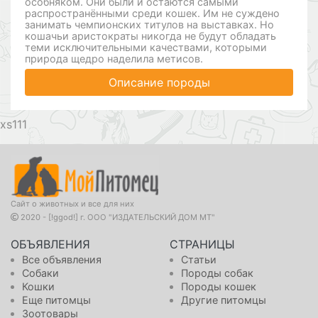
особняком. Они были и остаются самыми
распространёнными среди кошек. Им не суждено
занимать чемпионских титулов на выставках. Но
кошачьи аристократы никогда не будут обладать
теми исключительными качествами, которыми
природа щедро наделила метисов.
Описание породы
111
Сайт о животных и все для них
2020 - [!ggod!] г. ООО "ИЗДАТЕЛЬСКИЙ ДОМ МТ"
ОБЪЯВЛЕНИЯ
СТРАНИЦЫ
Все объявления
Статьи
Собаки
Породы собак
Кошки
Породы кошек
Еще питомцы
Другие питомцы
Зоотовары