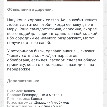
Объявления о дарении:
Ищу коше хороших хозяев. Коша любит кушать,
любит ластиться, любит когда её чешут, но в
меру. Коша самодостаточна, спокойна, скорее
всего подойдет вариант единственной кошкой,
ибо сородичи ее немного раздражают, могут
получить от нее лапой.
У ветеринара были, сдавали анализы, сказали
"кошку хоть в космос", от паразитов
обработана, есть вет. паспорт, сделали общую
прививку, коша стерилизована, находится на
передержке.
Дополнительно:
Питомец:
Кошка
Порода:
Беспородные и метисы
Пол питомца:
Кошка
Класс питомца:
Домашний любимец
Возраст питомца:
7 г.(лет) 5 мес.