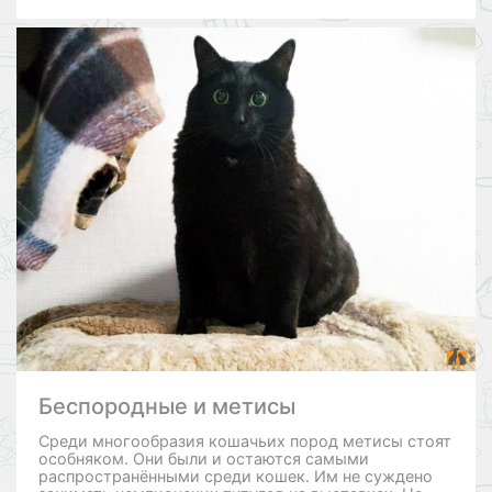
Беспородные и метисы
Среди многообразия кошачьих пород метисы стоят
особняком. Они были и остаются самыми
распространёнными среди кошек. Им не суждено