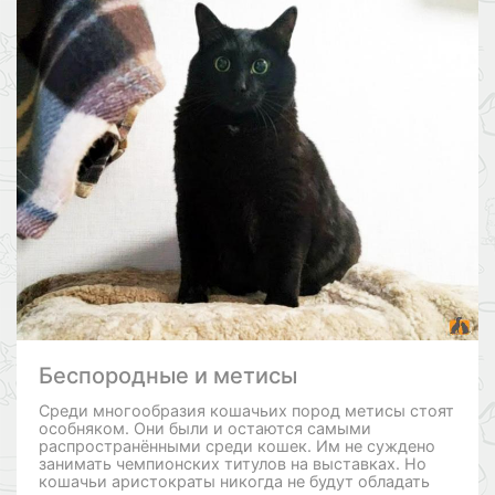
Беспородные и метисы
Среди многообразия кошачьих пород метисы стоят
особняком. Они были и остаются самыми
распространёнными среди кошек. Им не суждено
занимать чемпионских титулов на выставках. Но
кошачьи аристократы никогда не будут обладать