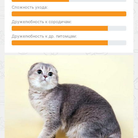
Сложность ухода:
Дружелюбность к сородичам:
Дружелюбность к др. питомцам: