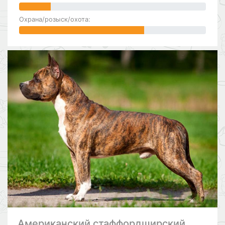
Охрана/розыск/охота:
Американский стаффордширский