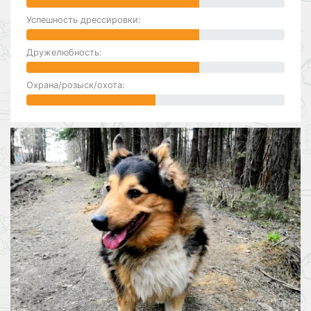
Успешность дрессировки:
Дружелюбность:
Охрана/розыск/охота: