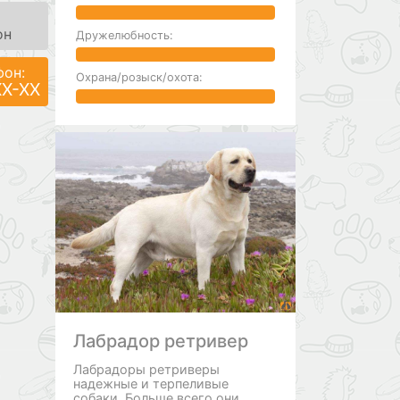
он
Дружелюбность:
фон:
Охрана/розыск/охота:
XX-XX
Лабрадор ретривер
Лабрадоры ретриверы
надежные и терпеливые
собаки. Больше всего они