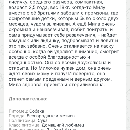
лисичку, среднего размера, компактная,
возраст 2,5 года, вес 18кг. Когда-то Милу
вместе с её братьями забрали с промзоны, где
осиротевшие детки, которым было около двух
месяцев, чудом выживали. А ещё Мила очень
скромная и ненавязчивая, любит поиграть, и
сама придумывает себе развлечения, - найдет
камушек или льдинку, подбрасывает и ловит и
это так забавно. Очень откликается на ласку,
особенно, когда ей уделяют внимание, смотрит
всегда с особой благодарностью и
преданностью. Она со всеми дружелюбна и
открыта. Но Милочке нужен дом, она очень
ждет своих маму и папу! И поверьте, она
станет самым преданным и верным другом.
Мила здорова, привита и стерилизована.
Дополнительно:
Питомец:
Собака
Порода:
Беспородные и метисы
Пол питомца:
Сука
Класс питомца:
Домашний любимец
Возраст питомца:
2 г.(лет) 4 мес.