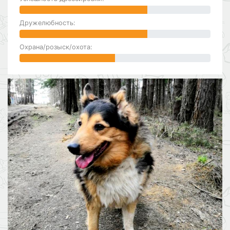
Дружелюбность:
Охрана/розыск/охота: