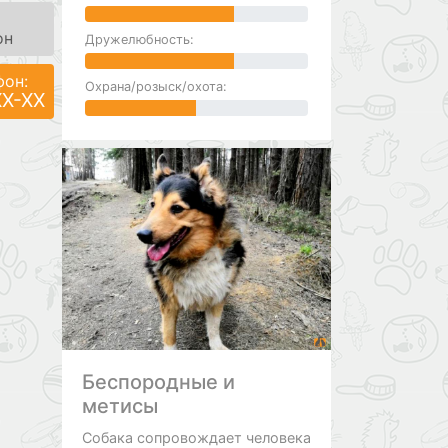
он
Дружелюбность:
фон:
Охрана/розыск/охота:
XX-XX
Беспородные и
метисы
Собака сопровождает человека