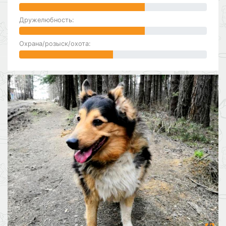
Дружелюбность:
Охрана/розыск/охота: