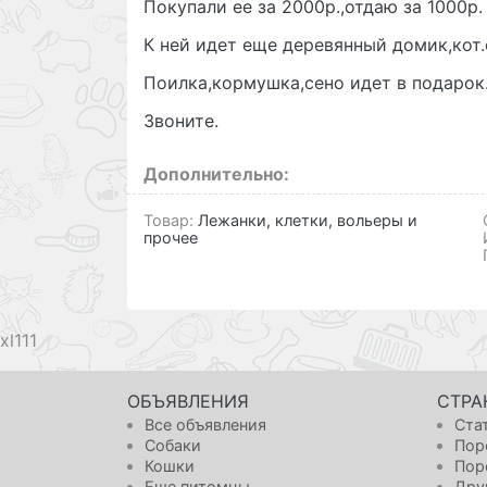
Покупали ее за 2000р.,отдаю за 1000р.
К ней идет еще деревянный домик,кот.с
Поилка,кормушка,сено идет в подарок
Звоните.
Дополнительно:
Товар:
Лежанки, клетки, вольеры и
прочее
111
ОБЪЯВЛЕНИЯ
СТРА
Все объявления
Ста
Собаки
Пор
Кошки
Пор
Еще питомцы
Дру