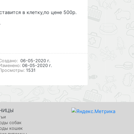
тавится в клетку,по цене 500р.
.
Cоздано:
06-05-2020 г.
Изменено:
06-05-2020 г.
Просмотры:
1531
НИЦЫ
тьи
оды собак
оды кошек
гие питомцы