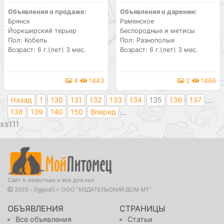
Объявления о продаже:
Объявления о дарении:
Брянск
Раменское
Йоркширский терьер
Беспородные и метисы
Пол: Кобель
Пол: Разнополые
Возраст: 6 г.(лет) 3 мес.
Возраст: 6 г.(лет) 3 мес.
4
1443
2
1466
...
Назад
1
130
131
132
133
134
135
136
137
...
138
139
140
150
Вперед
111
Сайт о животных и все для них
2020 - [!ggod!] г. ООО "ИЗДАТЕЛЬСКИЙ ДОМ МТ"
ОБЪЯВЛЕНИЯ
СТРАНИЦЫ
Все объявления
Статьи