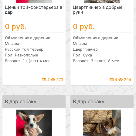
Щенки той-фокстерьера в
Цвергпинчер в добрые
дар
руки
0 руб.
0 руб.
Объявления о дарении:
Объявления о дарении:
Москва
Москва
Русский той терьер
Цвергпинчер
Пол: Разнополые
Пол: Сука
Возраст: 1 г.(лет) 4 мес.
Возраст: 3 г.(лет) 8 мес.
4
273
4
294
В дар собаку
В дар собаку