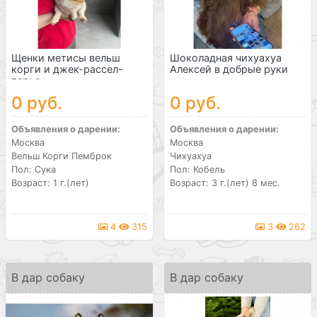
Щенки метисы вельш
Шоколадная чихуахуа
корги и джек-рассел-
Алексей в добрые руки
терье...
0 руб.
0 руб.
Объявления о дарении:
Объявления о дарении:
Москва
Москва
Вельш Корги Пемброк
Чихуахуа
Пол: Сука
Пол: Кобель
Возраст: 1 г.(лет)
Возраст: 3 г.(лет) 8 мес.
4
315
3
262
В дар собаку
В дар собаку