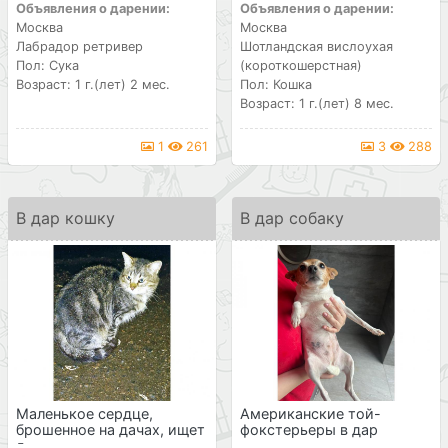
Объявления о дарении:
Объявления о дарении:
Москва
Москва
Лабрадор ретривер
Шотландская вислоухая
Пол: Сука
(короткошерстная)
Возраст: 1 г.(лет) 2 мес.
Пол: Кошка
Возраст: 1 г.(лет) 8 мес.
1
261
3
288
В дар кошку
В дар собаку
Маленькое сердце,
Американские той-
брошенное на дачах, ищет
фокстерьеры в дар
д...