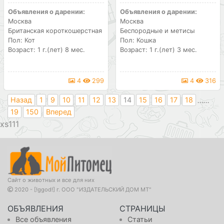
Объявления о дарении:
Объявления о дарении:
Москва
Москва
Британская короткошерстная
Беспородные и метисы
Пол: Кот
Пол: Кошка
Возраст: 1 г.(лет) 8 мес.
Возраст: 1 г.(лет) 3 мес.
4
299
4
316
...
...
Назад
1
9
10
11
12
13
14
15
16
17
18
19
150
Вперед
111
Сайт о животных и все для них
2020 - [!ggod!] г. ООО "ИЗДАТЕЛЬСКИЙ ДОМ МТ"
ОБЪЯВЛЕНИЯ
СТРАНИЦЫ
Все объявления
Статьи