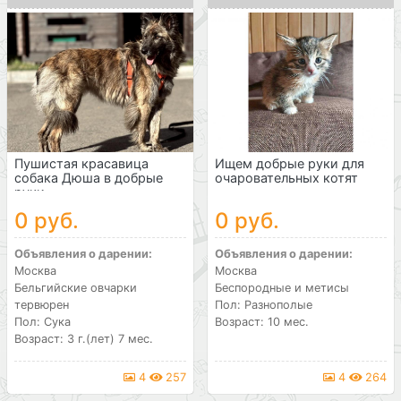
Пушистая красавица
Ищем добрые руки для
собака Дюша в добрые
очаровательных котят
руки
0 руб.
0 руб.
Объявления о дарении:
Объявления о дарении:
Москва
Москва
Бельгийские овчарки
Беспородные и метисы
тервюрен
Пол: Разнополые
Пол: Сука
Возраст: 10 мес.
Возраст: 3 г.(лет) 7 мес.
4
257
4
264