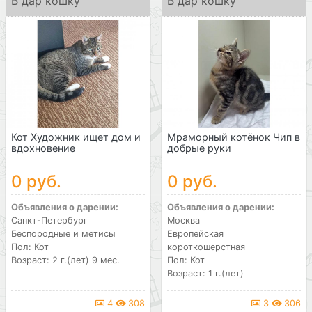
В дар кошку
В дар кошку
Кот Художник ищет дом и
Мраморный котёнок Чип в
вдохновение
добрые руки
0 руб.
0 руб.
Объявления о дарении:
Объявления о дарении:
Санкт-Петербург
Москва
Беспородные и метисы
Европейская
Пол: Кот
короткошерстная
Возраст: 2 г.(лет) 9 мес.
Пол: Кот
Возраст: 1 г.(лет)
4
308
3
306