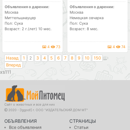
Объявления о дарении:
Объявления о дарении:
Москва
Москва
Миттельшнауцер
Немецкая овчарка
Пол: Сука
Пол: Сука
Возраст: 2 г.(лет) 10 мес.
Возраст: 8 мес.
4
73
4
74
...
Назад
1
2
3
4
5
6
7
8
9
10
150
Вперед
111
Сайт о животных и все для них
2020 - [!ggod!] г. ООО "ИЗДАТЕЛЬСКИЙ ДОМ МТ"
ОБЪЯВЛЕНИЯ
СТРАНИЦЫ
Все объявления
Статьи