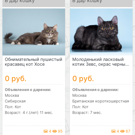
В дар кошку
В дар кошку
Обнимательный пушистый
Молоденький ласковый
красавец кот Хосе
котик Зевс, окрас черны...
0 руб.
0 руб.
Объявления о дарении:
Объявления о дарении:
Москва
Москва
Сибирская
Британская короткошерстная
Пол: Кот
Пол: Кот
Возраст: 4 г.(лет) 11 мес.
Возраст: 7 мес.
4
95
4
67