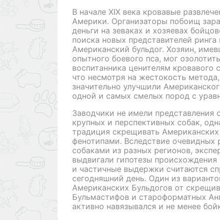
В начале XIX века кровавые развлеч
Америки. Организаторы побоищ зар
деньги на зеваках и хозяевах бойцов
поиска новых представителей ринга 
Американский бульдог. Хозяин, име
опытного боевого пса, мог озолотить
воспитанника ценителям кровавого с
что несмотря на жестокость метода,
значительно улучшили Американского
одной и самых смелых пород с урав
Заводчики не имели представления 
крупных и перспективных собак, одн
традиция скрещивать Американских 
фенотипами. Вследствие очевидных
собаками из разных регионов, экспе
выдвигали гипотезы происхождения 
и частичные выдержки считаются с
сегодняшний день. Один из вариант
Американских Бульдогов от скрещи
Бульмастифов и староформатных Анг
активно навязывался и не менее бой