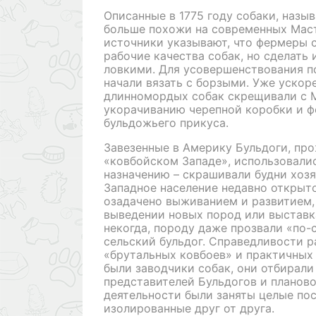
Описанные в 1775 году собаки, назы
больше похожи на современных Мас
источники указывают, что фермеры 
рабочие качества собак, но сделать
ловкими. Для усовершенствования п
начали вязать с борзыми. Уже ускор
длинномордых собак скрещивали с М
укорачиванию черепной коробки и 
бульдожьего прикуса.
Завезенные в Америку Бульдоги, пр
«ковбойском Западе», использовалис
назначению – скрашивали будни хоз
Западное население недавно открыт
озадачено выживанием и развитием, 
выведении новых пород или выставк
некогда, породу даже прозвали «по-
сельский бульдог. Справедливости р
«брутальных ковбоев» и практичных
были заводчики собак, они отбирали
представителей Бульдогов и планово 
деятельности были заняты целые пос
изолированные друг от друга.