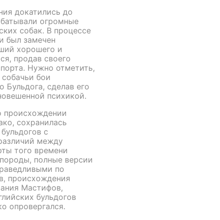
ения докатились до
абатывали огромные
ских собак. В процессе
и был замечен
вший хорошего и
ся, продав своего
порта. Нужно отметить,
 собачьи бои
 Бульдога, сделав его
новешенной психикой.
о происхождении
ако, сохранилась
бульдогов с
 различий между
рты того времени
породы, полные версии
праведливыми по
ов, происхождения
вания Мастифов,
лийских бульдогов
ко опровергался.