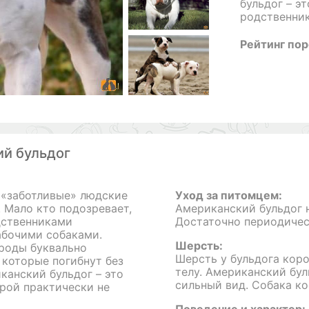
бульдог – э
родственник
Рейтинг по
ий бульдог
 «заботливые» людские
Уход за питомцем:
 Мало кто подозревает,
Американский бульдог н
дственниками
Достаточно периодичес
абочими собаками.
Шерсть:
роды буквально
Шерсть у бульдога коро
 которые погибнут без
телу. Американский бул
канский бульдог – это
сильный вид. Собака ко
орой практически не