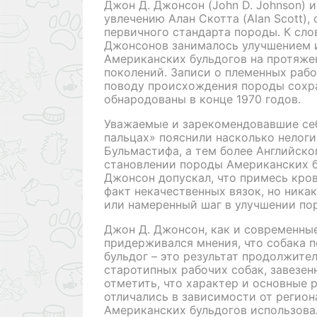
Джон Д. Джонсон (John D. Johnson) и
увлечению Алан Скотта (Alan Scott),
первичного стандарта породы. К сло
Джонсонов занималось улучшением 
Американских бульдогов на протяже
поколений. Записи о племенных рабо
поводу происхождения породы сохр
обнародованы в конце 1970 годов.
Уважаемые и зарекомендовавшие себ
пальцах» пояснили насколько нелоги
Бульмастифа, а тем более Английско
становлении породы Американских б
Джонсон допускал, что примесь кров
факт некачественных вязок, но ника
или намеренный шаг в улучшении по
Джон Д. Джонсон, как и современные
придерживался мнения, что собака 
бульдог – это результат продолжите
старотипных рабочих собак, завезен
отметить, что характер и основные 
отличались в зависимости от регион
Американских бульдогов использова