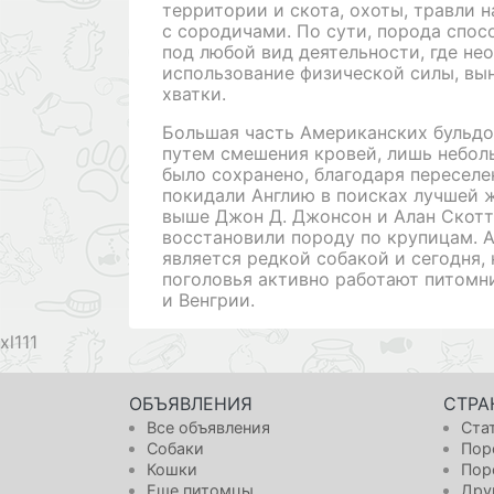
территории и скота, охоты, травли н
с сородичами. По сути, порода спос
под любой вид деятельности, где не
использование физической силы, вы
хватки.
Большая часть Американских бульд
путем смешения кровей, лишь небол
было сохранено, благодаря переселе
покидали Англию в поисках лучшей 
выше Джон Д. Джонсон и Алан Скотт
восстановили породу по крупицам. 
является редкой собакой и сегодня,
поголовья активно работают питомн
и Венгрии.
111
ОБЪЯВЛЕНИЯ
СТРА
Все объявления
Ста
Собаки
Пор
Кошки
Пор
Еще питомцы
Дру