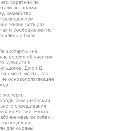
 его соратник по
 стали авторами
ву, семейство
и разведением
нии жизни четырех
тах и соображения по
анились и были
я эксперты «на
чна версия об участии
го бульдога в
ульдогов. Джон Д.
ей имеет место, как
к не основополагающий
роды.
 эксперты,
породы Американский
льного скрещивания
ных из Англии. Нужно
рабочие навыки собак
а разведения.
ли для охраны