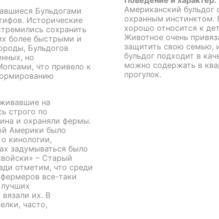
Поведение и характер:
Американский бульдог
вавшиеся Бульдогами
охранным инстинктом. 
тифов. Исторические
хорошо относится к дет
стремились сохранить
Животное очень привяза
 их более быстрыми и
защитить свою семью, 
ороды, Бульдогов
бульдог подходит в кач
енных, но
можно содержать в ква
опсами, что привело к
прогулок.
формированию
оживавшие на
ь строго по
яина и охраняли фермы.
ой Америки было
о кинологии,
ах задумываться было
свойски» – Старый
ади отметим, что среди
 фермеров все-таки
 лучших
вязали их. В
елки, часто,