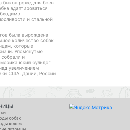
а быков реже, для боев
обна адаптироваться
обходимо
носливости и стальной
огов была вырождена
ьшое количество собак
нцам, которые
жизни. Упомянутые
 собрали и
Американский бульдог
 над увеличением
ики США, Дании, России
НИЦЫ
тьи
оды собак
оды кошек
гие питомцы