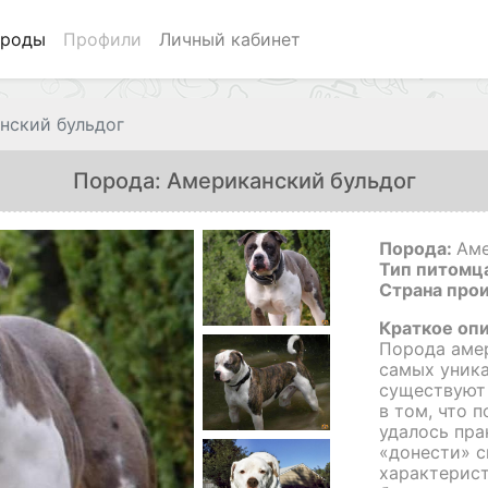
роды
Профили
Личный кабинет
нский бульдог
Порода: Американский бульдог
Порода:
Аме
Тип питомц
Страна про
Краткое оп
Порода амер
самых уника
существуют 
в том, что 
удалось пра
«донести» с
характерист