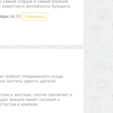
то самый старый и самый близкий
 известного английского бульдога.
роды:
92
Голосовать
е требует специального ухода.
ки чистить шерсть щеткой.
ткая и жесткая, плотно прилегает к
ьдог внешне имеет грозный и
стистая и крепкая.