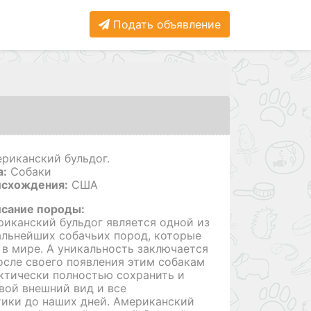
Подать объявление
риканский бульдог.
а:
Собаки
исхождения:
США
исание породы:
иканский бульдог является одной из
льнейших собачьих пород, которые
в мире. А уникальность заключается
после своего появления этим собакам
ктически полностью сохранить и
вой внешний вид и все
ики до наших дней. Американский