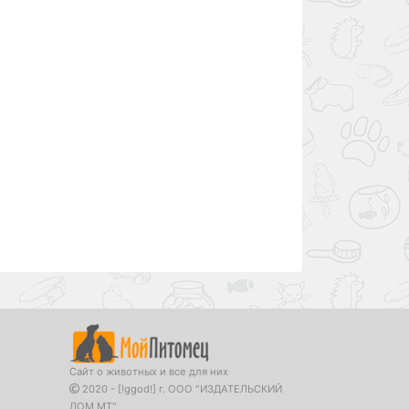
Сайт о животных и все для них
2020 - [!ggod!] г. ООО "ИЗДАТЕЛЬСКИЙ
ДОМ МТ"