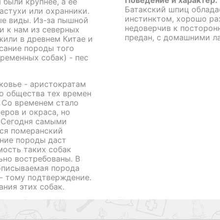
Поведение и характер:
 были крупнее, а ее
Батакский шпиц облад
астухи или охранники.
инстинктом, хорошо ра
ые виды. Из-за пышной
недоверчив к посторон
и к нам из северных
предан, с домашними ла
жили в древнем Китае и
исание породы того
ременных собак) - пес
ковье - аристократам
го общества тех времен
 Со временем стало
еров и окраса, но
 Сегодня самыми
ся померанский
ние породы даст
мость таких собак
ьно востребованы. В
описываемая порода
 - тому подтверждение.
ния этих собак.