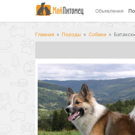
Объявления
По
Главная
Породы
Собаки
Батакск