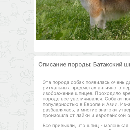
Описание породы: Батакский ш
Эта порода собак появилась очень д
ритуальных предметах античного пе
изображение шпицев. Проходило врем
породе все увеличивался. Собаки п
популярностью в Европе и Азии. Из-
разбавлялась, а многие знатоки утве
произошла от лайки и европейской о
Все привыкли, что шпиц - маленькая 