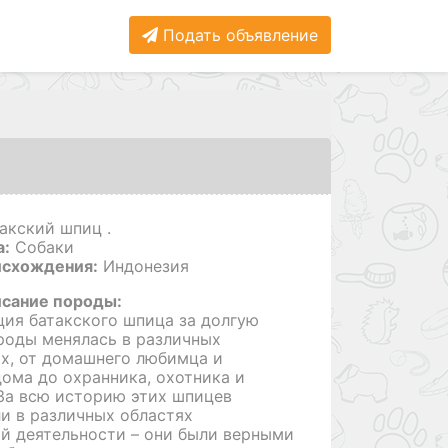
Подать объявление
акский шпиц .
а:
Собаки
исхождения:
Индонезия
исание породы:
ия батакского шпица за долгую
роды менялась в различных
х, от домашнего любимца и
ома до охранника, охотника и
За всю историю этих шпицев
и в различных областях
й деятельности – они были верными