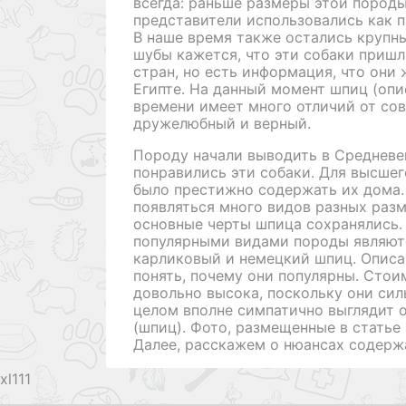
всегда: раньше размеры этой породы
представители использовались как п
В наше время также остались крупн
шубы кажется, что эти собаки пришл
стран, но есть информация, что они 
Египте. На данный момент шпиц (оп
времени имеет много отличий от сов
дружелюбный и верный.
Породу начали выводить в Средневе
понравились эти собаки. Для высше
было престижно содержать их дома.
появляться много видов разных разм
основные черты шпица сохранялись.
популярными видами породы являют
карликовый и немецкий шпиц. Описа
понять, почему они популярны. Стои
довольно высока, поскольку они сил
целом вполне симпатично выглядит 
(шпиц). Фото, размещенные в статье
Далее, расскажем о нюансах содержа
111