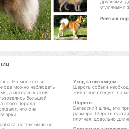
друзьями, 
отличными 
Рейтинг по
пиц
авно. На монетах и
Уход за питомцем:
риода можно наблюдать
Шерсть собаки необход
я, а интерес к этой
животное следует по ме
ользовались большой
Шерсть:
за этого порода
Батакский шпиц это пр
рждают, что она
размера. Шерсть густа
вчарки.
плотная, довольно длин
собака, но так было не