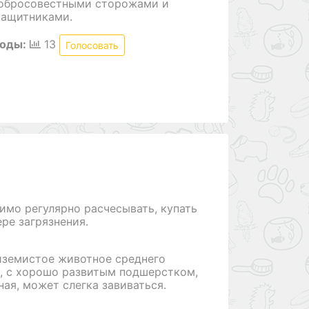
добросовестными сторожами и
защитниками.
роды:
13
Голосовать
имо регулярно расчесывать, купать
ре загрязнения.
иземистое животное среднего
я, с хорошо развитым подшерстком,
ная, может слегка завиваться.