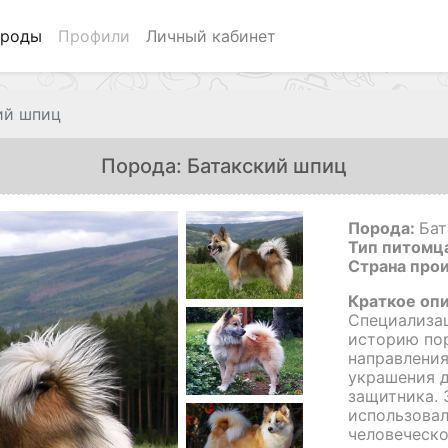
роды
Профили
Личный кабинет
ий шпиц
Порода: Батакский шпиц
Порода:
Бат
Тип питомц
Страна про
Краткое оп
Специализац
историю по
направления
украшения д
защитника. 
использовал
человеческо