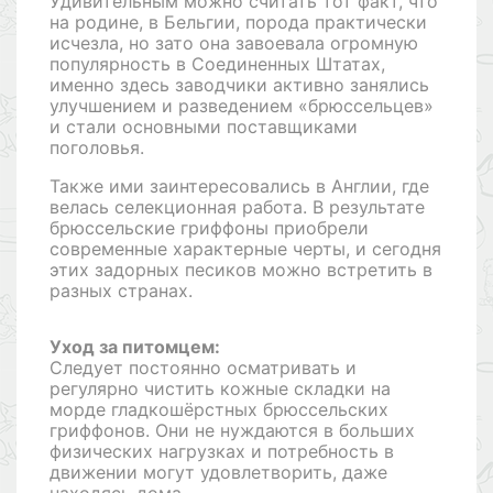
Удивительным можно считать тот факт, что
на родине, в Бельгии, порода практически
исчезла, но зато она завоевала огромную
популярность в Соединенных Штатах,
именно здесь заводчики активно занялись
улучшением и разведением «брюссельцев»
и стали основными поставщиками
поголовья.
Также ими заинтересовались в Англии, где
велась селекционная работа. В результате
брюссельские гриффоны приобрели
современные характерные черты, и сегодня
этих задорных песиков можно встретить в
разных странах.
Уход за питомцем:
Следует постоянно осматривать и
регулярно чистить кожные складки на
морде гладкошёрстных брюссельских
гриффонов. Они не нуждаются в больших
физических нагрузках и потребность в
движении могут удовлетворить, даже
находясь дома.