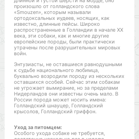
длинной и густой шерсти на морде, оно
произошло от голландского слова
«Smouzen», которым называли
ортодоксальных иудеев, носящих, как
известно, длинные пейсы. Широко
распространенные в Голландии в начале ХХ
века, эти собаки, как и многие другие
европейские породы, были практически
утрачены после разрушительных мировых
войн.
Энтузиасты, не оставшиеся равнодушными
к судьбе национального любимца,
буквально возродили породу из нескольких
оставшихся особей. Сейчас этим собакам
не угрожает вымирание, но за пределами
Нидерландов они известны очень мало. В
России порода может носить имена:
Голландский шнауцер, Голландский
крысолов, Голландский гриффон.
Уход за питомцем:
Особого ухода собаке не требуется,
достаточно несколько раз в неделю