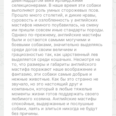
девятнадцатом веке ирландскими
селекционерами. В наше время эти собаки
выполняют роль умных сторожевых псов.
Прошло много столетий, и дикие нравы,
суровость и озлобленность у английских
мастифов немного поубавилась, на смену
им пришли совсем иные стандарты породы.
Однако по-прежнему, английские мастифы
были и остаются самыми могучими и
боевыми собаками, значительно выделяясь
среди догов своим величием и
грациозностью так, как царственный лев
выделяется среди кошачьих. Несмотря на
то, что размеры и габариты английского
мастифа поражают наше воображение и
фантазию, эти собаки самые добрые и
нежные животные. Как бы это странно не
звучало, но это настоящий друг и
компаньон, который в любые тяжелые
моменты жизни готов поддержать своего
любимого хозяина. Английские мастифы
спокойные, выдержанные и послушные
собаки, лаять и злиться никогда не будут
без причины.