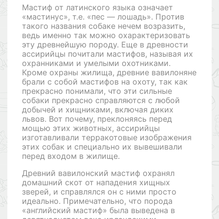
Мастиф от латинского языка означает
«мастинус», т.е. «пес — лошадь». Против
такого названия собаке нечем возразить,
ведь именно так можно охарактеризовать
эту древнейшую породу. Еще в древности
ассирийцы почитали мастифов, называя их
охранниками и умелыми охотниками.
Кроме охраны жилища, древние вавилоняне
брали с собой мастифов на охоту, так как
прекрасно понимали, что эти сильные
собаки прекрасно справляются с любой
добычей и хищниками, включая диких
львов. Вот почему, преклоняясь перед
мощью этих животных, ассирийцы
изготавливали терракотовые изображения
этих собак и специально их вывешивали
перед входом в жилище.
Древний вавилонский мастиф охранял
домашний скот от нападения хищных
зверей, и справлялся он с ними просто
идеально. Примечательно, что порода
«английский мастиф» была выведена в