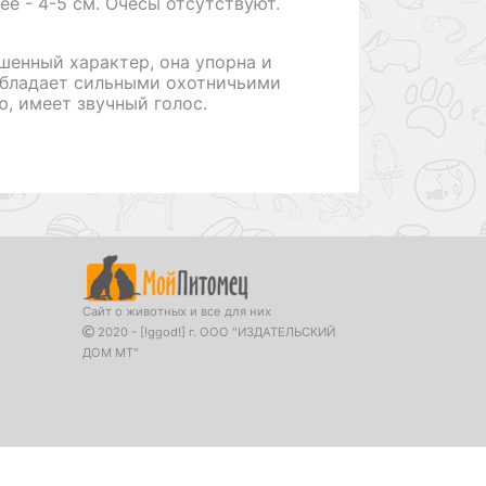
е - 4-5 см. Очесы отсутствуют.
шенный характер, она упорна и
обладает сильными охотничьими
, имеет звучный голос.
Сайт о животных и все для них
2020 - [!ggod!] г. ООО "ИЗДАТЕЛЬСКИЙ
ДОМ МТ"