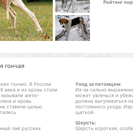
Рейтинг по
я гончая
ких гончих. В России
Уход за питомцем:
18 века и их кровь стали
Из-за сильно выраженно
 называли англо-
может увлечься и убежа
влена и кровь
должна выгуливаться на
 не ставили целью
постоянного ухода. Из
тались
щеткой.
Шерсть:
нный лай русских
Шерсть короткая, особе