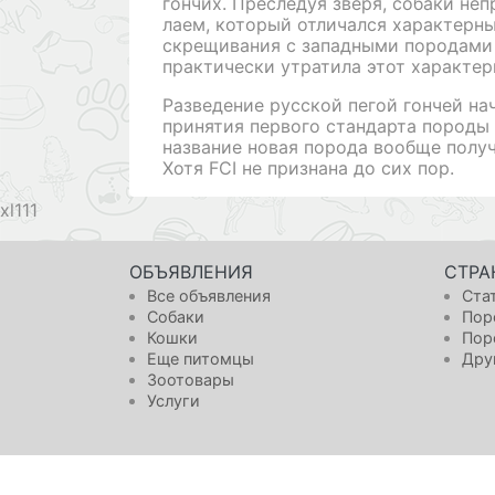
гончих. Преследуя зверя, собаки не
лаем, который отличался характерн
скрещивания с западными породами 
практически утратила этот характер
Разведение русской пегой гончей на
принятия первого стандарта породы 
название новая порода вообще получи
Хотя FCI не признана до сих пор.
111
ОБЪЯВЛЕНИЯ
СТРА
Все объявления
Ста
Собаки
Пор
Кошки
Пор
Еще питомцы
Дру
Зоотовары
Услуги