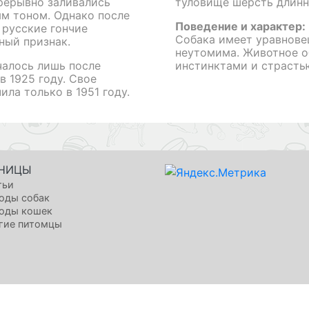
прерывно заливались
туловище шерсть длинне
ым тоном. Однако после
Поведение и характер:
русские гончие
Собака имеет уравнове
ный признак.
неутомима. Животное 
чалось лишь после
инстинктами и страстью
в 1925 году. Свое
ла только в 1951 году.
НИЦЫ
тьи
оды собак
оды кошек
гие питомцы