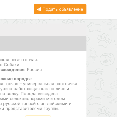
Подать объявление
ская пегая гончая.
а:
Собаки
исхождения:
Россия
исание породы:
ая гончая – универсальная охотничья
туозно работающая как по лисе и
и по волку. Порода выведена
ными селекционерами методом
 русской гончей с английскими и
и представителями группы.