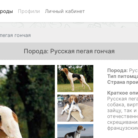
роды
Профили
Личный кабинет
пегая гончая
Порода: Русская пегая гончая
Порода:
Рус
Тип питомц
Страна про
Краткое оп
Русская пег
собака, вир
зайцу, так 
отечествен
скрещивания
французским