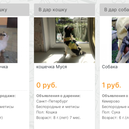
шку
В дар кошку
В дар соб
очка
кошечка Муся
Собака
0 руб.
1 руб.
продаже:
Объявления о дарении:
Объявления о
Санкт-Петербург
Кемерово
 метисы
Беспородные и метисы
Беспородные 
Пол: Кошка
Пол: Сука
т)
Возраст: 8 г.(лет) 7 мес.
Возраст: 6 г.(л