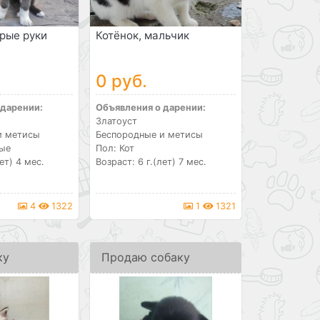
рые руки
Котёнок, мальчик
0 руб.
 дарении:
Объявления о дарении:
Златоуст
и метисы
Беспородные и метисы
лые
Пол: Кот
ет) 4 мес.
Возраст: 6 г.(лет) 7 мес.
4
1322
1
1321
ку
Продаю собаку