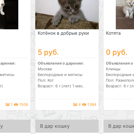
Котёнок в добрые руки
Котята
5 руб.
0 руб.
дарении:
Объявления о дарении:
Объявления о
Москва
Клинцы
 метисы
Беспородные и метисы
Беспородные 
Пол: Кот
Пол: Разнопо
т)
Возраст: 6 г.(лет) 1 мес.
Возраст: 6 г.(л
1
1506
4
1384
ку
В дар кошку
В дар кош