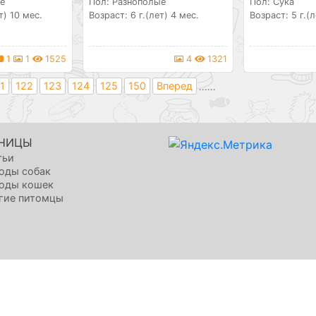
е
Пол: Разнополые
Пол: Сука
т) 10 мес.
Возраст: 6 г.(лет) 4 мес.
Возраст: 5 г.(л
1
1
1525
4
1321
...
...
1
122
123
124
125
150
Вперед
НИЦЫ
тьи
оды собак
оды кошек
гие питомцы