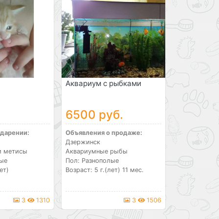
Аквариум с рыбками
6500 руб.
 дарении:
Объявления о продаже:
Дзержинск
и метисы
Аквариумные рыбы
лые
Пол: Разнополые
ет)
Возраст: 5 г.(лет) 11 мес.
3
1310
3
1506