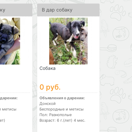
аку
В дар собаку
Собака
0 руб.
 дарении:
Объявления о дарении:
Донской
и метисы
Беспородные и метисы
Пол: Разнополые
ет)
Возраст: 6 г.(лет) 4 мес.