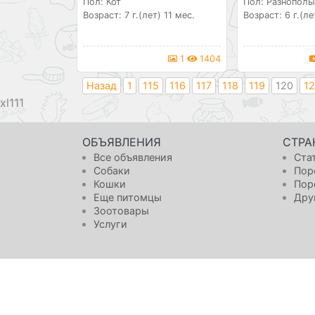
Пол: Кот
Пол: Разнополы
Возраст: 7 г.(лет) 11 мес.
Возраст: 6 г.(ле
1
1404
Назад
1
115
116
117
118
119
120
12
111
ОБЪЯВЛЕНИЯ
СТРА
Все объявления
Ста
Собаки
Пор
Кошки
Пор
Еще питомцы
Дру
Зоотовары
Услуги