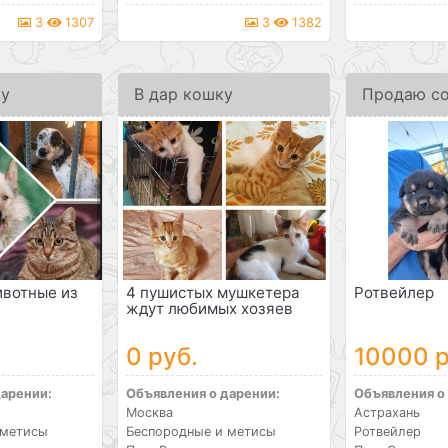
3
1307
3
1382
ку
В дар кошку
Продаю со
вотные из
4 пушистых мушкетера
Ротвейлер
ждут любимых хозяев
0 руб.
10000 р
дарении:
Объявления о дарении:
Объявления о
Москва
Астрахань
 метисы
Беспородные и метисы
Ротвейлер