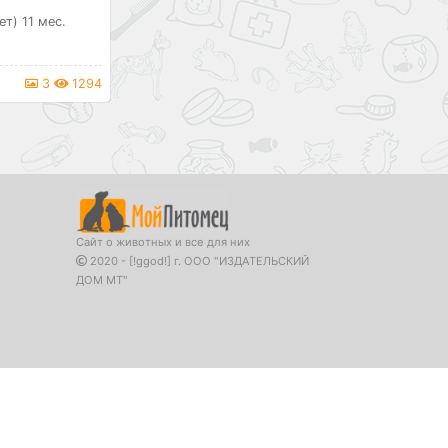
ет) 11 мес.
3
1294
Сайт о животных и все для них
2020 - [!ggod!] г. ООО "ИЗДАТЕЛЬСКИЙ
ДОМ МТ"