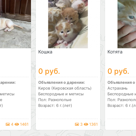
Кошка
Котята
0 руб.
0 руб.
дарении:
Объявления о дарении:
Объявления о
Киров (Кировская область)
Астрахань
 метисы
Беспородные и метисы
Беспородные 
е
Пол: Разнополые
Пол: Разнопо
т)
Возраст: 6 г.(лет)
Возраст: 6 г.(л
4
1461
3
1361