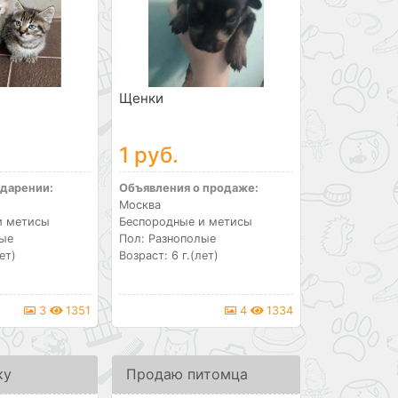
Щенки
1 руб.
 дарении:
Объявления о продаже:
Москва
и метисы
Беспородные и метисы
лые
Пол: Разнополые
ет)
Возраст: 6 г.(лет)
3
1351
4
1334
ку
Продаю питомца