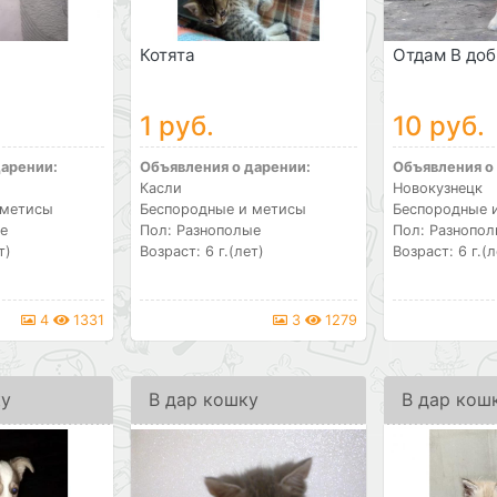
Котята
Отдам В доб
1 руб.
10 руб.
дарении:
Объявления о дарении:
Объявления о
Касли
Новокузнецк
 метисы
Беспородные и метисы
Беспородные 
е
Пол: Разнополые
Пол: Разнопо
т)
Возраст: 6 г.(лет)
Возраст: 6 г.(л
4
1331
3
1279
ку
В дар кошку
В дар кош