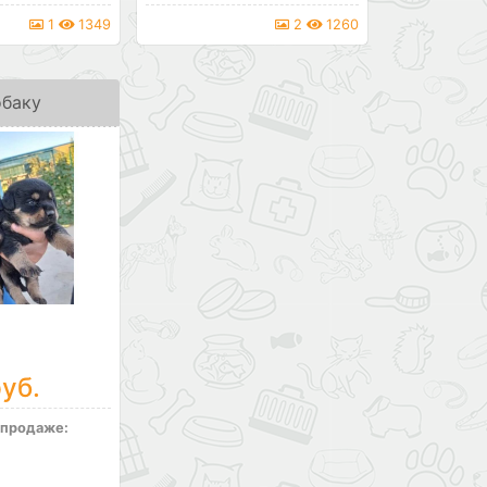
1
1349
2
1260
баку
уб.
 продаже: