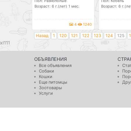
Пол: Разнополые
Пол: Кобель
Возраст: 6 г.(лет) 1 мес.
Возраст: 6 г.(ле
4
1240
Назад
1
120
121
122
123
124
125
111
ОБЪЯВЛЕНИЯ
СТРА
Все объявления
Ста
Собаки
Пор
Кошки
Пор
Еще питомцы
Дру
Зоотовары
Услуги