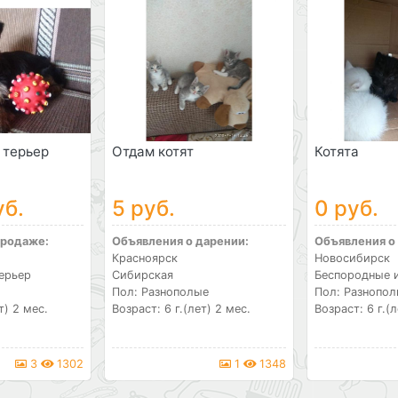
 терьер
Отдам котят
Котята
уб.
5 руб.
0 руб.
продаже:
Объявления о дарении:
Объявления о
Красноярск
Новосибирск
ерьер
Сибирская
Беспородные 
Пол: Разнополые
Пол: Разнопо
т) 2 мес.
Возраст: 6 г.(лет) 2 мес.
Возраст: 6 г.(л
3
1302
1
1348