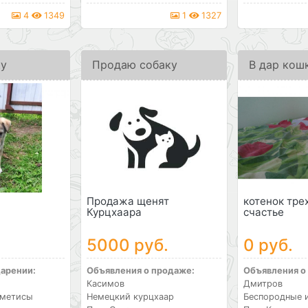
4
1349
1
1327
ку
Продаю собаку
В дар кош
Продажа щенят
котенок тре
Курцхаара
счастье
5000 руб.
0 руб.
дарении:
Объявления о продаже:
Объявления о
Касимов
Дмитров
 метисы
Немецкий курцхаар
Беспородные 