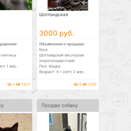
Шотландская
3000 руб.
 дарении:
Объявления о продаже:
Куса
и метисы
Шотландская вислоухая
(короткошерстная)
ет) 1 мес.
Пол: Кошка
Возраст: 6 г.(лет) 2 мес.
4
1307
4
1330
ку
Продаю собаку