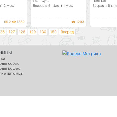
Пол: Сука
Пол: Кот
т) 2 мес.
Возраст: 6 г.(лет) 1 мес.
Возраст: 6 г.(л
2
1382
1293
...
...
126
127
128
129
130
150
Вперед
НИЦЫ
тьи
оды собак
оды кошек
гие питомцы