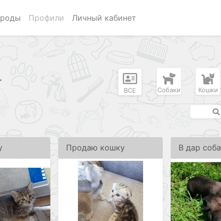
роды
Профили
Личный кабинет
.
Собаки
Кошки
ВСЕ
у
Продаю кошку
В дар соб