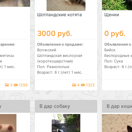
Шотландские котята
Щенки
3000 руб.
0 руб.
дарении:
Объявления о продаже:
Объявления о
Волжский
Бийск
 метисы
Шотландская вислоухая
Беспородные 
е
(короткошерстная)
Пол: Сука
т) 1 мес.
Пол: Разнополые
Возраст: 6 г.(л
Возраст: 6 г.(лет) 1 мес.
3
1292
4
1322
у
В дар собаку
В дар кош