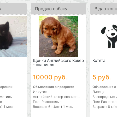
у
Продаю собаку
В дар кош
Щенки Английского Кокер
Котята
- спаниеля
10000 руб.
5 руб.
дарении:
Объявления о продаже:
Объявления о
Иркутск
Липецк
 метисы
Английский кокер спаниель
Беспородные 
е
Пол: Разнополые
Пол: Разнопо
т) 1 мес.
Возраст: 6 г.(лет) 1 мес.
Возраст: 6 г.(л