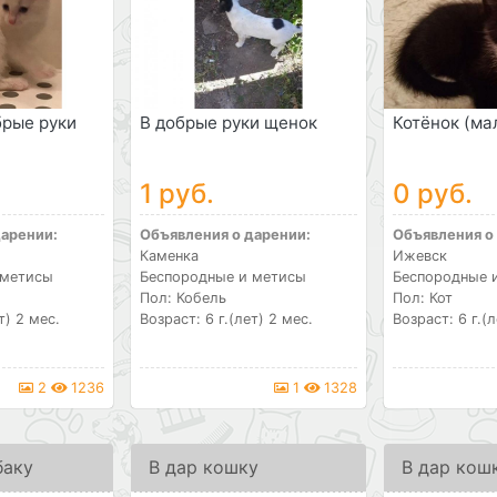
брые руки
В добрые руки щенок
Котёнок (ма
1 руб.
0 руб.
дарении:
Объявления о дарении:
Объявления о
Каменка
Ижевск
 метисы
Беспородные и метисы
Беспородные 
Пол: Кобель
Пол: Кот
т) 2 мес.
Возраст: 6 г.(лет) 2 мес.
Возраст: 6 г.(л
2
1236
1
1328
баку
В дар кошку
В дар кош