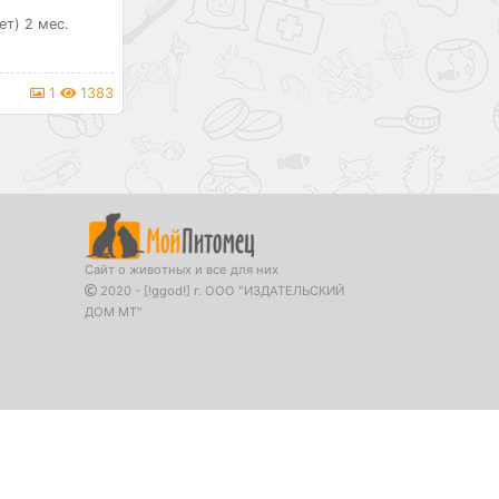
ет) 2 мес.
1
1383
Сайт о животных и все для них
2020 - [!ggod!] г. ООО "ИЗДАТЕЛЬСКИЙ
ДОМ МТ"