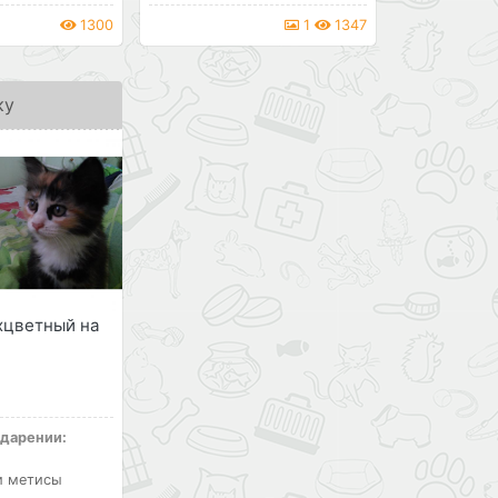
1300
1
1347
ку
хцветный на
 дарении:
и метисы